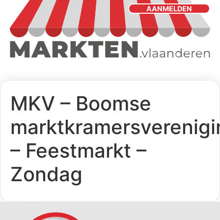
AANMELDEN
MKV – Boomse
marktkramersverenigi
– Feestmarkt –
Zondag